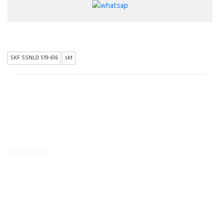
SKF SSNLD 519-616
skf
Hakkımızda
YILMAZ RULMAN LTD ŞTİ. 1996 Yilinda ANKARAda mütevazi bir
sekilde faaliyetine basladi. Kisa sürede artan müsteri
kapasitesiyle pazarlama agini güçlendirdi. 2000 ’li yillar YILMAZ
RULMAN için vizyon yenileme ve hedefini büyütme yillari
olmuştur