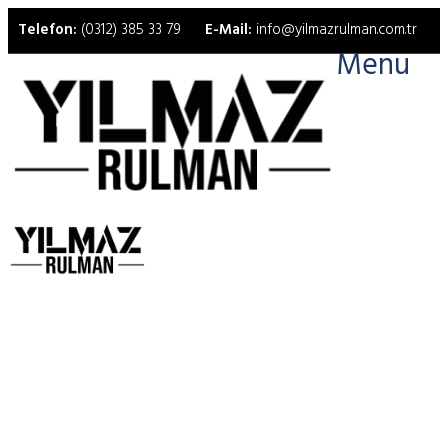
Telefon:
(0312) 385 33 79
E-Mail:
info@yilmazrulman.com.tr
Menu
ORS Rulman