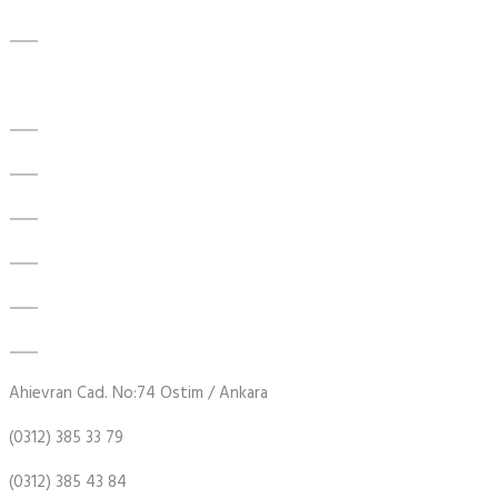
İLETİŞİM
Ürünler
İğne Makaralı Rulman
CPM Rulmanlar
Otomotiv Rulmanları
Enerji Tasarruflu Rulman
Çift Sıra Bilyalı Rulman
Mos Rulman
Ahievran Cad. No:74 Ostim / Ankara
(0312) 385 33 79
(0312) 385 43 84