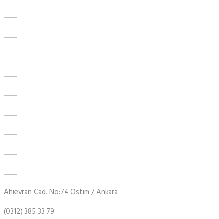
ÜRÜNLER
İLETİŞİM
Ürünler
Tek Sıra Bilyalı Rulman
4 Nokta Temaslı Bilyalı Rulman
TIMKEN Rulman
Enerji Tasarruflu Rulman
CPM Rulmanlar
RBC Rulman
Ahievran Cad. No:74 Ostim / Ankara
(0312) 385 33 79