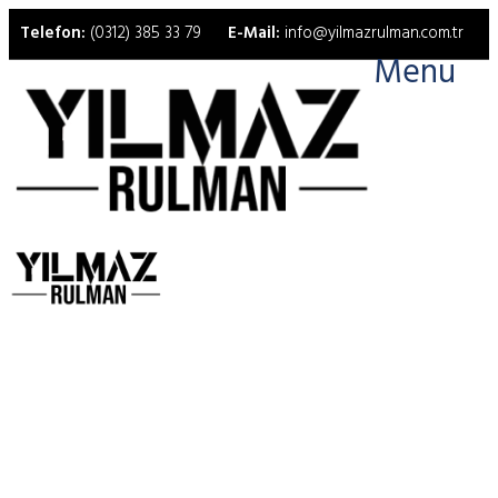
Telefon:
(0312) 385 33 79
E-Mail:
info@yilmazrulman.com.tr
Menu
SKF C 2220 Rulman