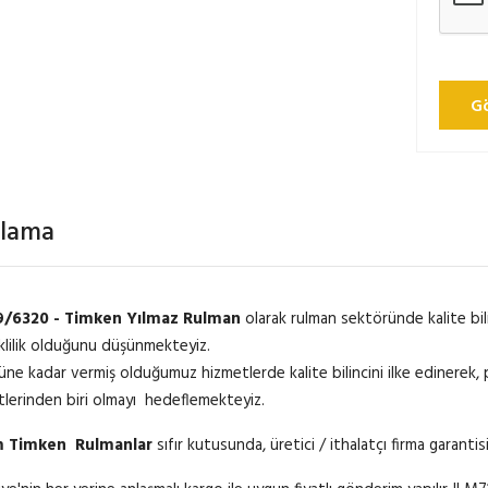
G
klama
9/6320 - Timken Yılmaz Rulman
olarak rulman sektöründe kalite bil
klilik olduğunu düşünmekteyiz.
üne kadar vermiş olduğumuz hizmetlerde kalite bilincini ilke edinerek, p
etlerinden biri olmayı hedeflemekteyiz.
 Timken Rulmanlar
sıfır kutusunda, üretici / ithalatçı firma garantis