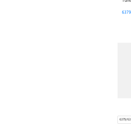
Türk
6379
6379/6