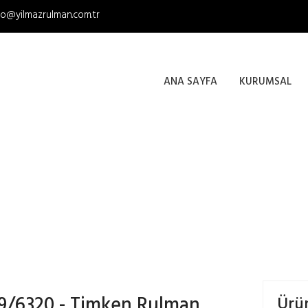
fo@yilmazrulman.com.tr
ANA SAYFA
KURUMSAL
6379/6320 - TIMKEN RULMA
9/6320 - Timken Rulman
Ürü