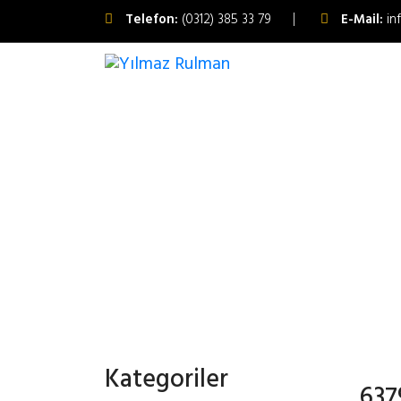
Telefon:
(0312) 385 33 79
E-Mail:
in
Kategoriler
637