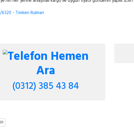
iye'nin her yerine anlaşmalı kargo ile uygun fiyatlı gönderim yapılır.J
/6320 - Timken Rulman
Hemen
Ara
(0312) 385 43 84
320