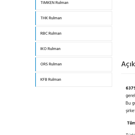
TIMKEN Rulman
THK Rulman
RBC Rulman
IKO Rulman
Açı
ORS Rulman
KFB Rulman
637
gere
Bu g
şirk
Tüm