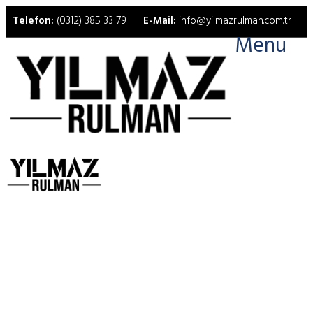
Telefon:
(0312) 385 33 79
E-Mail:
info@yilmazrulman.com.tr
Menu
387A/383A - Timken Rulman