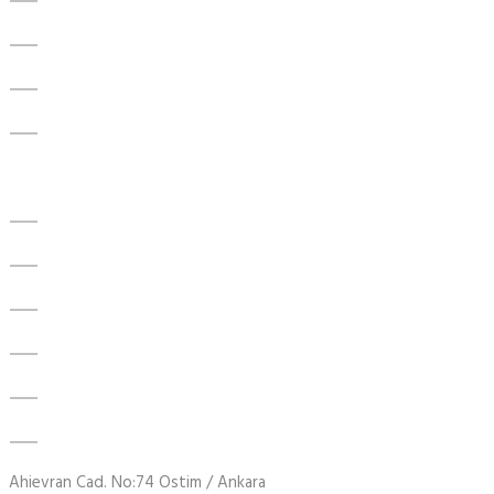
Kurumsal
RULMANLAR
ÜRÜNLER
İLETİŞİM
Ürünler
SKF Rulman
Kapak
Yüksek Hassasiyetli Rulmanlar
İğne Makaralı Rulman Kafesi
Yataklı Rulman Yatağı
Yatak Keçeleri
Ahievran Cad. No:74 Ostim / Ankara