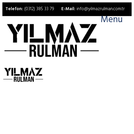
Telefon:
(0312) 385 33 79
E-Mail:
info@yilmazrulman.com.tr
Menu
22218 Fag Rulman