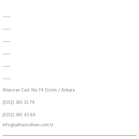
Ürünler
Kaymalı Yataklar
Makaralı Rulmanlar
RBC Rulman
Rulman Aksesuarları
Küresel Kaymalı Yatak
Rulman Yatağı
Ahievran Cad. No:74 Ostim / Ankara
(0312) 385 33 79
(0312) 385 43 84
info@yilmazrulman.com.tr