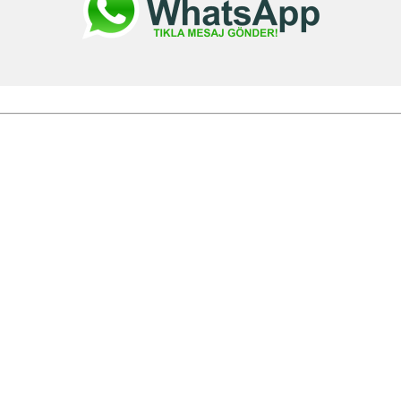
aaliyetine basladi. Kisa sürede artan müsteri kapasitesiyle pazarlama