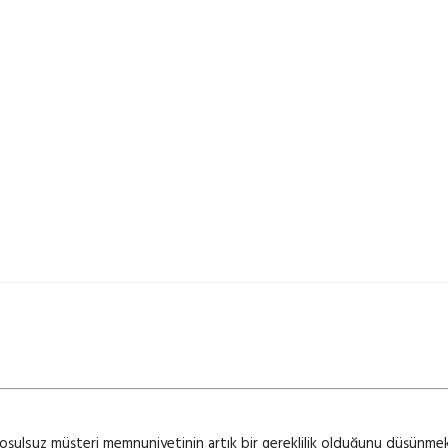
 koşulsuz müşteri memnuniyetinin artık bir gereklilik olduğunu düşünme