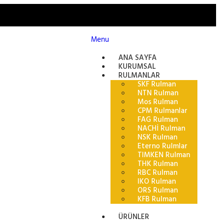
Menu
ANA SAYFA
KURUMSAL
RULMANLAR
SKF Rulman
NTN Rulman
Mos Rulman
CPM Rulmanlar
FAG Rulman
NACHİ Rulman
NSK Rulman
Eterno Rulmlar
TIMKEN Rulman
THK Rulman
RBC Rulman
IKO Rulman
ORS Rulman
KFB Rulman
ÜRÜNLER