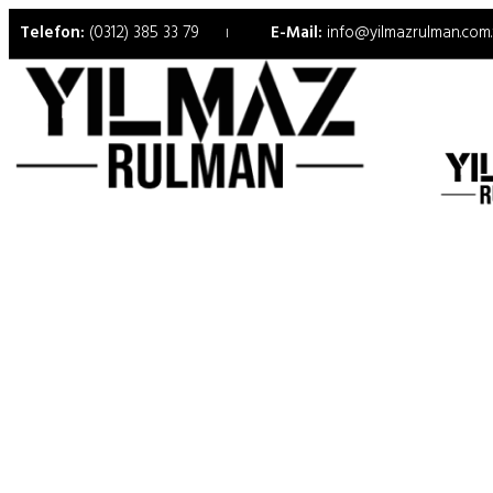
Telefon:
(0312) 385 33 79
E-Mail:
info@yilmazrulman.com.
11208 TN9 Rulman